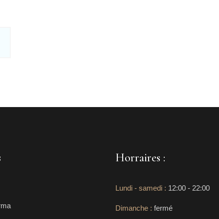
s
Horraires :
Lundi - samedi :
12:00 - 22:00
rma
Dimanche :
fermé