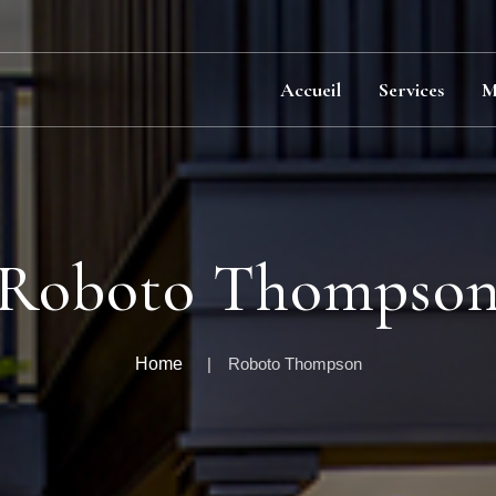
Accueil
Services
M
Roboto Thompso
Home
Roboto Thompson