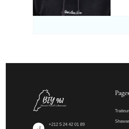
Page
Traiteur
Shawa
+212 5 24 42 01 89