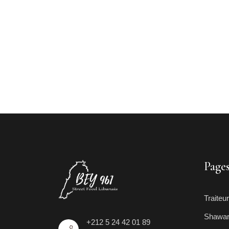
Page
Traiteur
Shawa
+212 5 24 42 01 89