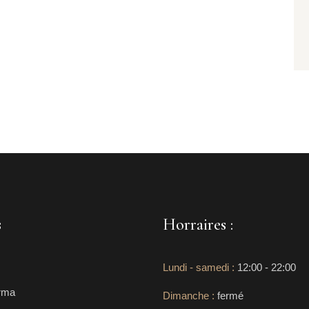
s
Horraires :
Lundi - samedi :
12:00 - 22:00
rma
Dimanche :
fermé