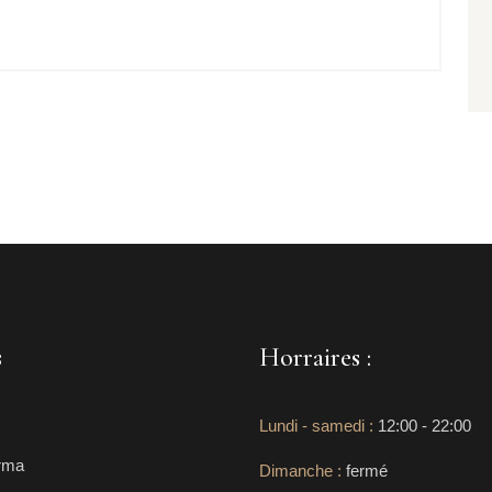
s
Horraires :
Lundi - samedi :
12:00 - 22:00
rma
Dimanche :
fermé