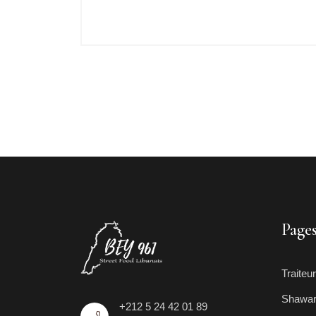
Page
Traiteur
Shawa
+212 5 24 42 01 89