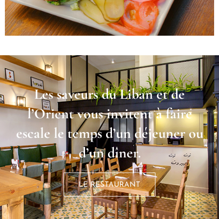
Les saveurs du Liban et de
l’Orient vous invitent à faire
escale le temps d’un déjeuner ou
d’un dîner.
LE RESTAURANT